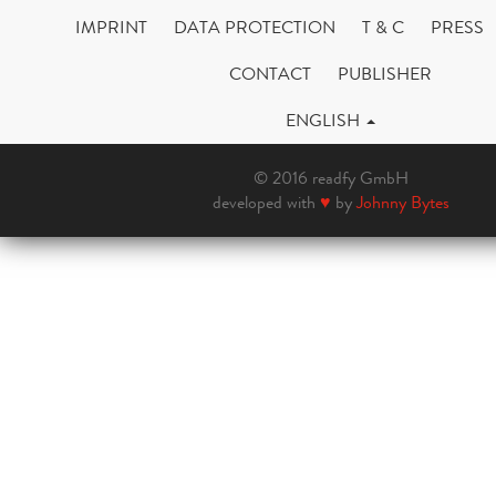
IMPRINT
DATA PROTECTION
T & C
PRESS
CONTACT
PUBLISHER
ENGLISH
© 2016 readfy GmbH
developed with
♥
by
Johnny Bytes