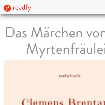
readfy.
Das Märchen vo
Myrtenfräule