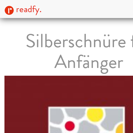
readfy.
Silberschnüre 
Anfänger