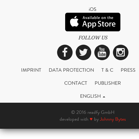
iOS
FOLLOW US
Facebook
Twitter
YouTub
Ins
IMPRINT
DATA PROTECTION
T & C
PRESS
CONTACT
PUBLISHER
ENGLISH
© 2016 readfy GmbH
developed with
♥
by
Johnny Bytes