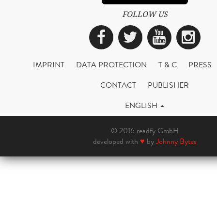
FOLLOW US
Facebook
Twitter
YouTub
Ins
IMPRINT
DATA PROTECTION
T & C
PRESS
CONTACT
PUBLISHER
ENGLISH
© 2016 readfy GmbH
developed with
♥
by
Johnny Bytes