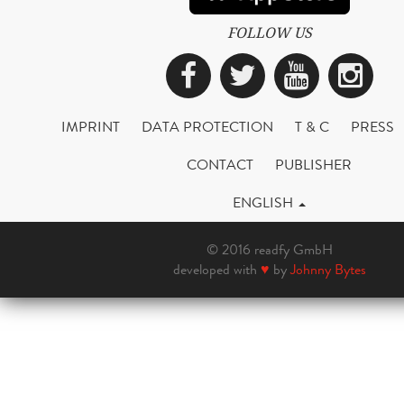
FOLLOW US
Facebook
Twitter
YouTub
Ins
IMPRINT
DATA PROTECTION
T & C
PRESS
CONTACT
PUBLISHER
ENGLISH
© 2016 readfy GmbH
developed with
♥
by
Johnny Bytes