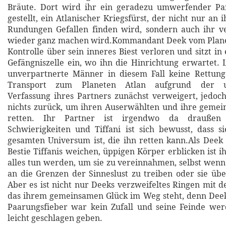
Bräute. Dort wird ihr ein geradezu umwerfender Par
gestellt, ein Atlanischer Kriegsfürst, der nicht nur an
Rundungen Gefallen finden wird, sondern auch ihr v
wieder ganz machen wird.Kommandant Deek vom Planet
Kontrolle über sein inneres Biest verloren und sitzt in
Gefängniszelle ein, wo ihn die Hinrichtung erwartet. L
unverpartnerte Männer in diesem Fall keine Rettung.
Transport zum Planeten Atlan aufgrund der u
Verfassung ihres Partners zunächst verweigert, jedoch
nichts zurück, um ihren Auserwählten und ihre gemei
retten. Ihr Partner ist irgendwo da draußen
Schwierigkeiten und Tiffani ist sich bewusst, dass s
gesamten Universum ist, die ihn retten kann.Als Deek
Bestie Tiffanis weichen, üppigen Körper erblicken ist ih
alles tun werden, um sie zu vereinnahmen, selbst wenn 
an die Grenzen der Sinneslust zu treiben oder sie übe
Aber es ist nicht nur Deeks verzweifeltes Ringen mit d
das ihrem gemeinsamen Glück im Weg steht, denn Deek
Paarungsfieber war kein Zufall und seine Feinde wer
leicht geschlagen geben.