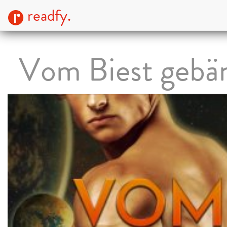
readfy.
Vom Biest gebä