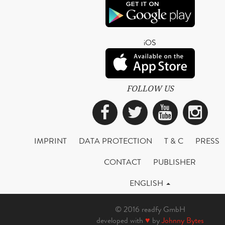
iOS
FOLLOW US
Facebook
Twitter
YouTub
Ins
IMPRINT
DATA PROTECTION
T & C
PRESS
CONTACT
PUBLISHER
ENGLISH
© 2016 readfy GmbH
developed with
♥
by
Johnny Bytes