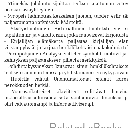
- Ytimekäs Johdanto sijoittaa teoksen ajattoman vet
oikeaan asiayhteyteen.
- Synopsis hahmottaa keskeisen juonen, tuoden esiin t
paljastamatta ratkaisevia käänteitä.
- Yksityiskohtainen Historiallinen konteksti vie 
tapahtumiin ja vaikutteisiin, jotka muovasivat kirjoitusta
- Kirjailijan elämäkerta paljastaa kirjailijan el
virstanpylväät ja tarjoaa henkilökohtaisia näkökulmia tek
- Perinpohjainen Analyysi erittelee symbolit, motiivit 
kehityksen paljastaakseen piileviä merkityksiä.
- Pohdintakysymykset kutsuvat sinut henkilökohtaise
teoksen sanoman kanssa ja yhdistämään sen nykypäivää
- Huolella valitut Unohtumattomat sitaatit korost
nerokkuuden hetkiä.
- Vuorovaikutteiset alaviitteet selittävät harvinai
historiallisia alluusioita sekä vanhahtavia ilmauksia,
olisi vaivattomampi ja informatiivisempi.
Related eBooks