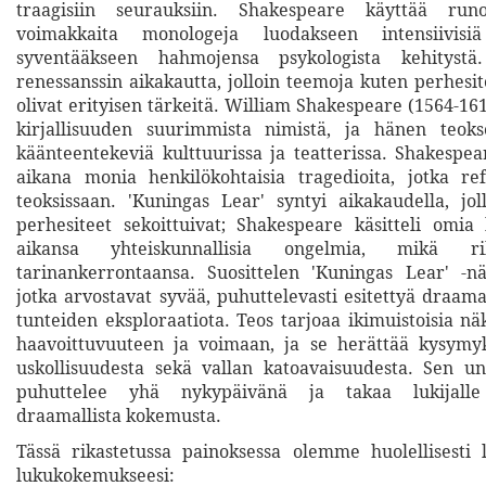
traagisiin seurauksiin. Shakespeare käyttää runo
voimakkaita monologeja luodakseen intensiivis
syventääkseen hahmojensa psykologista kehityst
renessanssin aikakautta, jolloin teemoja kuten perhesite
olivat erityisen tärkeitä. William Shakespeare (1564-16
kirjallisuuden suurimmista nimistä, ja hänen teoks
käänteentekeviä kulttuurissa ja teatterissa. Shakespe
aikana monia henkilökohtaisia tragedioita, jotka re
teoksissaan. 'Kuningas Lear' syntyi aikakaudella, joll
perhesiteet sekoittuivat; Shakespeare käsitteli omi
aikansa yhteiskunnallisia ongelmia, mikä ri
tarinankerrontaansa. Suosittelen 'Kuningas Lear' -nä
jotka arvostavat syvää, puhuttelevasti esitettyä draama
tunteiden eksploraatiota. Teos tarjoaa ikimuistoisia n
haavoittuvuuteen ja voimaan, ja se herättää kysymyk
uskollisuudesta sekä vallan katoavaisuudesta. Sen u
puhuttelee yhä nykypäivänä ja takaa lukijalle
draamallista kokemusta.
Tässä rikastetussa painoksessa olemme huolellisesti 
lukukokemukseesi: