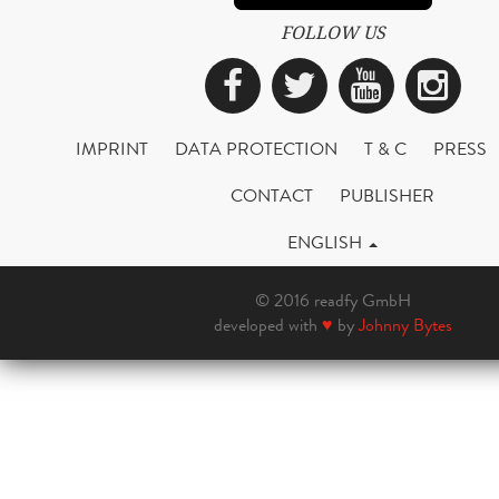
FOLLOW US
Facebook
Twitter
YouTub
Ins
IMPRINT
DATA PROTECTION
T & C
PRESS
CONTACT
PUBLISHER
ENGLISH
© 2016 readfy GmbH
developed with
♥
by
Johnny Bytes