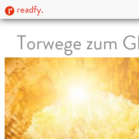
readfy.
Torwege zum G