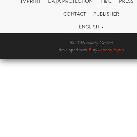
IMPRINT
DATA PROTECTION
T & C
PRESS
CONTACT
PUBLISHER
ENGLISH
© 2016 readfy GmbH
developed with
♥
by
Johnny Bytes