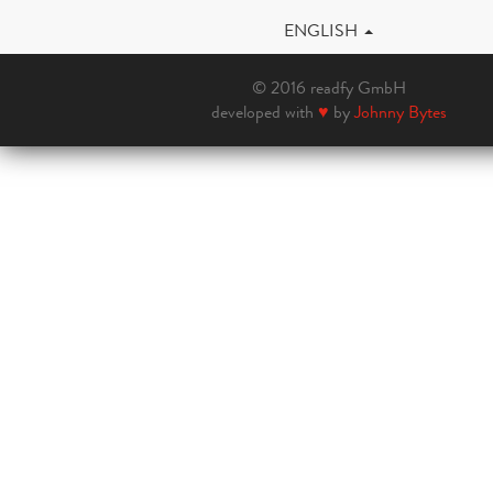
ENGLISH
© 2016 readfy GmbH
developed with
♥
by
Johnny Bytes