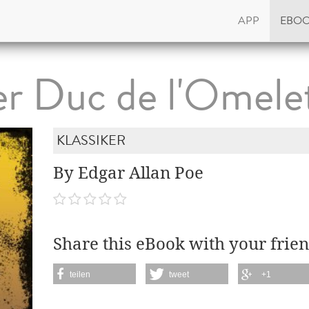
APP
EBO
r Duc de l'Omele
KLASSIKER
By Edgar Allan Poe
Share this eBook with your frien
teilen
tweet
+1