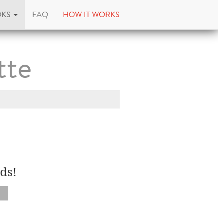
OKS
FAQ
HOW IT WORKS
tte
ds!