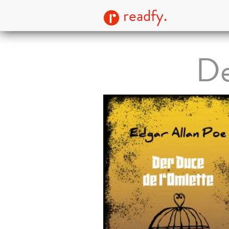
readfy.
De