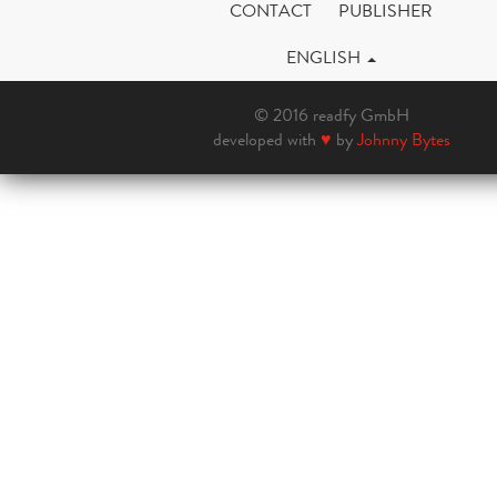
CONTACT
PUBLISHER
ENGLISH
© 2016 readfy GmbH
developed with
♥
by
Johnny Bytes