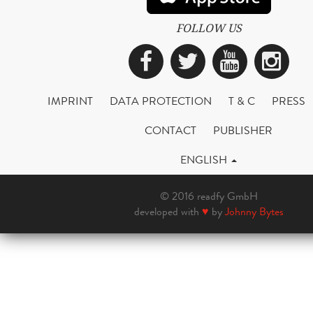
FOLLOW US
Facebook
Twitter
YouTub
Ins
IMPRINT
DATA PROTECTION
T & C
PRESS
CONTACT
PUBLISHER
ENGLISH
© 2016 readfy GmbH
developed with
♥
by
Johnny Bytes