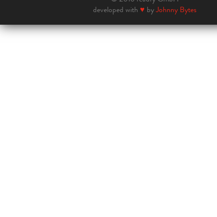
developed with
♥
by
Johnny Bytes