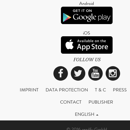
Android
iOS
FOLLOW US
Facebook
Twitter
YouTub
Ins
IMPRINT
DATA PROTECTION
T & C
PRESS
CONTACT
PUBLISHER
ENGLISH
© 2016 readfy GmbH