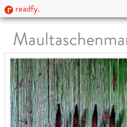
readfy.
Maultaschenm