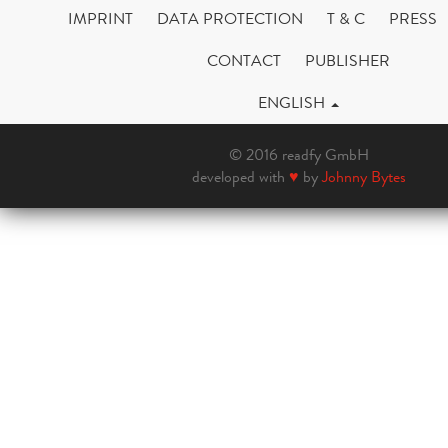
IMPRINT
DATA PROTECTION
T & C
PRESS
CONTACT
PUBLISHER
ENGLISH
© 2016 readfy GmbH
developed with
♥
by
Johnny Bytes