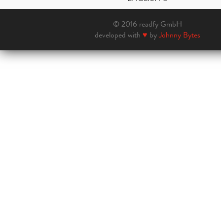
© 2016 readfy GmbH
developed with
♥
by
Johnny Bytes