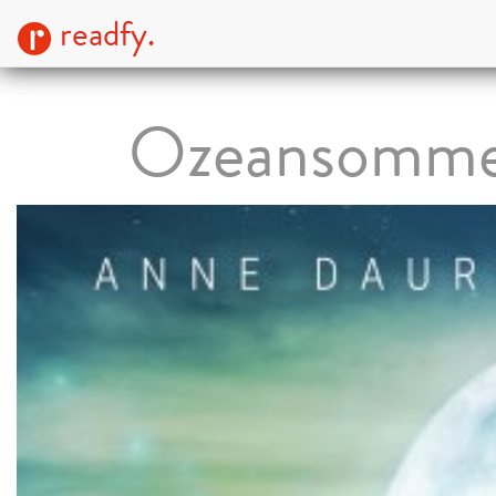
readfy.
Ozeansomm