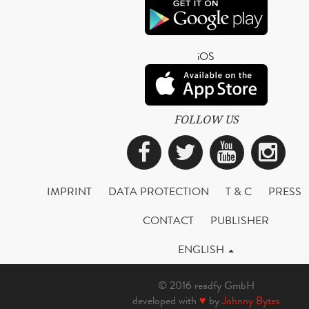
iOS
FOLLOW US
Facebook
Twitter
YouTub
Ins
IMPRINT
DATA PROTECTION
T & C
PRESS
CONTACT
PUBLISHER
ENGLISH
© 2016 readfy GmbH
developed with
♥
by
Johnny Bytes