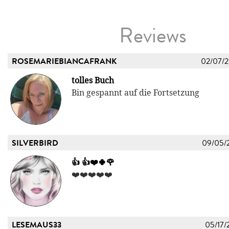
Reviews
ROSEMARIEBIANCAFRANK
02/07/
tolles Buch
Bin gespannt auf die Fortsetzung
SILVERBIRD
09/05/
👍 👍❤️🍀🌹
❤️❤️❤️❤️❤️
LESEMAUS33
05/17/