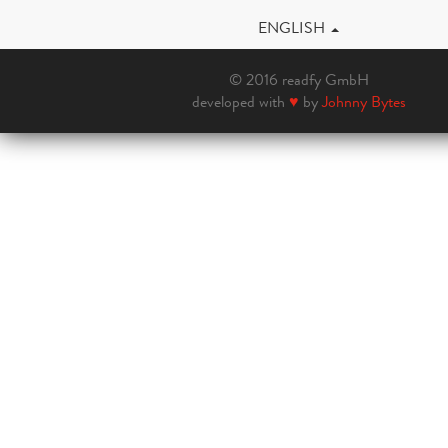
ENGLISH
© 2016 readfy GmbH
developed with
♥
by
Johnny Bytes