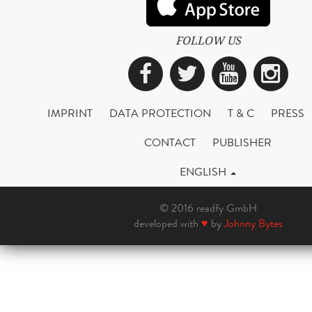
FOLLOW US
Facebook
Twitter
YouTub
Ins
IMPRINT
DATA PROTECTION
T & C
PRESS
CONTACT
PUBLISHER
ENGLISH
© 2016 readfy GmbH
developed with
♥
by
Johnny Bytes