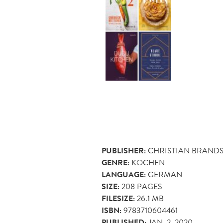
PUBLISHER:
CHRISTIAN BRAND
GENRE:
KOCHEN
LANGUAGE:
GERMAN
SIZE:
208
PAGES
FILESIZE:
26.1 MB
ISBN:
9783710604461
PUBLISHED:
JAN. 2, 2020