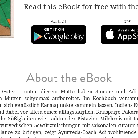
Read this eBook for free with th
Android
iOS
About the eBook
rt Gutes – unter diesem Motto haben Simone und Adi
hen Mutter zeitgemäß aufbereitet. Im Kochbuch versa
en sich genüsslich Karmapunkte sammeln lassen. Indiens Kü
und dabei vor allem eines: alltagstauglich. Knusprige Pako
e Süßigkeiten wie Laddu oder Pistazien-Milchreis mit Ros
 ayurvedischen Gewürzmischungen mit saisonalen Zutaten
lance zu bringen, zeigt Ayurveda-Coach Adi wohltuende 