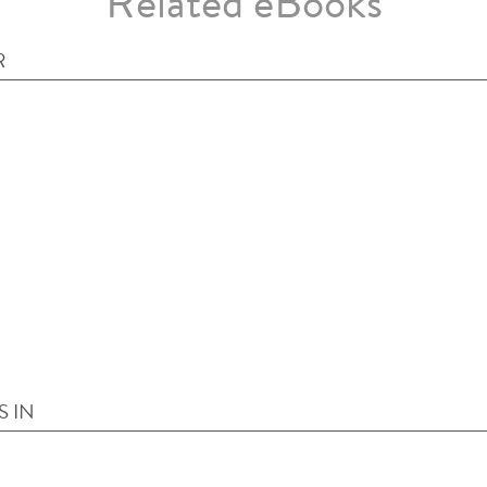
Related eBooks
R
S IN