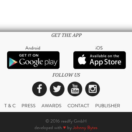
GET THE APP
Android
iOS
FOLLOW US
Facebook
Twitter
YouTube
Instagra
T & C
PRESS
AWARDS
CONTACT
PUBLISHER
© 2016 readfy GmbH
developed with
♥
by
Johnny Bytes