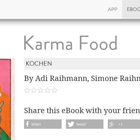
APP
EBO
Karma Food
KOCHEN
By Adi Raihmann, Simone Rai
Share this eBook with your frien
teilen
tweet
+1