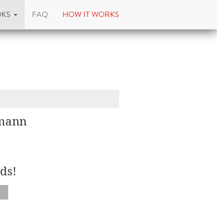
OKS
FAQ
HOW IT WORKS
hmann
ds!