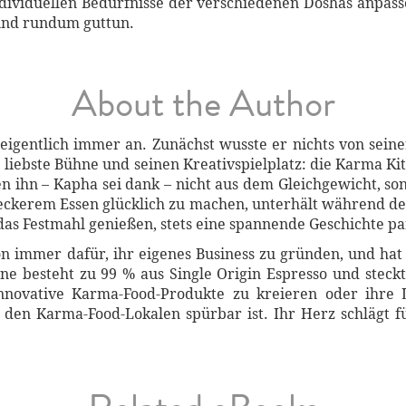
individuellen Bedürfnisse der verschiedenen Doshas anpass
 und rundum guttun.
About the Author
eigentlich immer an. Zunächst wusste er nichts von seiner
 liebste Bühne und seinen Kreativspielplatz: die Karma Ki
en ihn – Kapha sei dank – nicht aus dem Gleichgewicht, so
t leckerem Essen glücklich zu machen, unterhält während d
as Festmahl genießen, stets eine spannende Geschichte pa
immer dafür, ihr eigenes Business zu gründen, und hat 
ne besteht zu 99 % aus Single Origin Espresso und steckt
nnovative Karma-Food-Produkte zu kreieren oder ihre L
in den Karma-Food-Lokalen spürbar ist. Ihr Herz schlägt