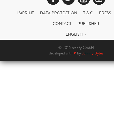
IMPRINT
DATA PROTECTION
T & C
PRESS
CONTACT
PUBLISHER
ENGLISH
© 2016 readfy GmbH
developed with
♥
by
Johnny Bytes