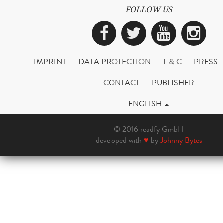
FOLLOW US
Facebook
Twitter
YouTub
Ins
IMPRINT
DATA PROTECTION
T & C
PRESS
CONTACT
PUBLISHER
ENGLISH
© 2016 readfy GmbH
developed with
♥
by
Johnny Bytes