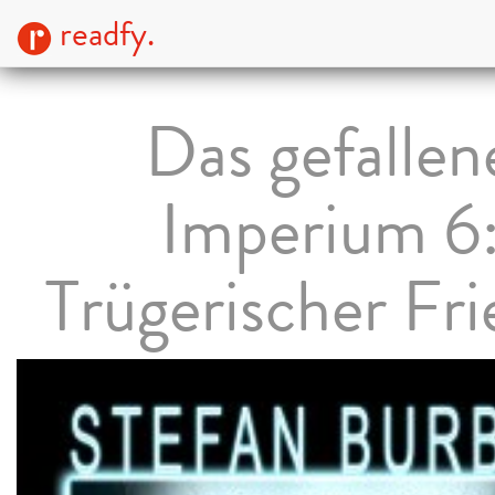
readfy.
Das gefallen
Imperium 6
Trügerischer Fr