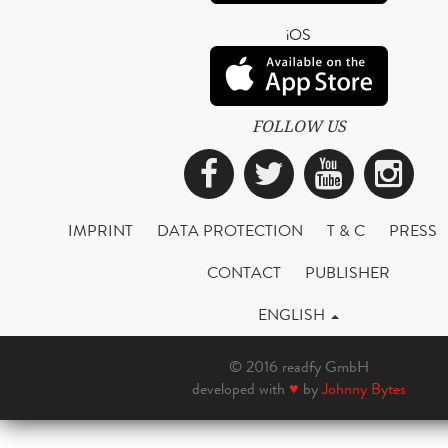
iOS
FOLLOW US
Facebook
Twitter
YouTub
Ins
IMPRINT
DATA PROTECTION
T & C
PRESS
CONTACT
PUBLISHER
ENGLISH
© 2016 readfy GmbH
developed with
♥
by
Johnny Bytes