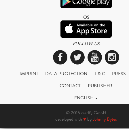
iOS
FOLLOW US
Facebook
Twitter
YouTub
Ins
IMPRINT
DATA PROTECTION
T & C
PRESS
CONTACT
PUBLISHER
ENGLISH
© 2016 readfy GmbH
developed with
♥
by
Johnny Bytes