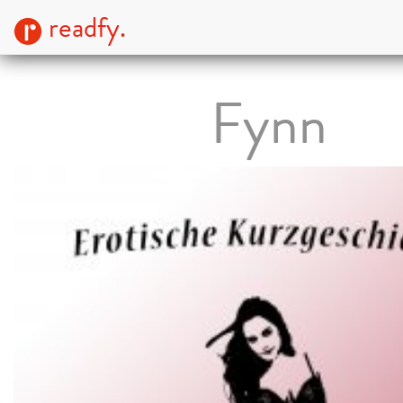
readfy.
Fynn