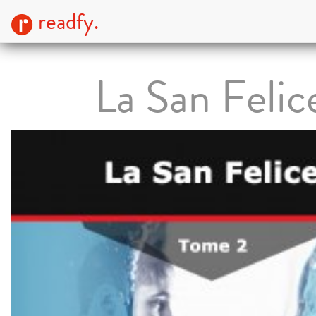
readfy.
La San Felic