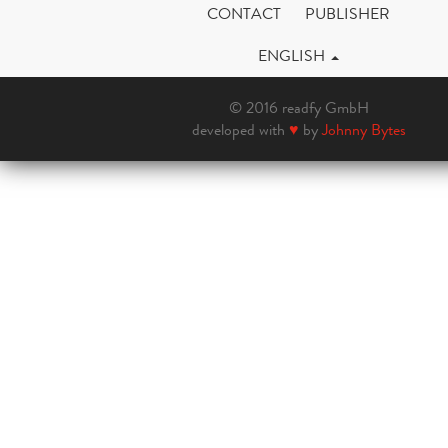
CONTACT
PUBLISHER
ENGLISH
© 2016 readfy GmbH
developed with
♥
by
Johnny Bytes