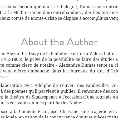
aise dans l'action que dans le dialogue, Dumas nous entr
III à la Méditerranée des contrebandiers, des îles toscan
érieux comte de Monte-Cristo se dispose à accomplir sa ven
About the Author
m Alexandre Davy de la Pailleterie est né à Villers-Cotte
762-1806), le prive de la possibilité de faire des études 
ute comme clerc de notaire - Alexandre Dumas tente sa ch
ui vaut d'être embauché dans les bureaux du duc d'Or
sse.
collaboration avec Adolphe de Leuven, des vaudevilles. Ce
à des poèmes qu'il parvient à publier. Il rencontre des co
ssi le théâtre de Shakespeare à l'occasion d'une tournée en
unes écrivains animés par Charles Nodier.
se à la Comédie-Française, Christine, une tragédie en v
as jouée, en raison de la concurrence d'autres pièces trait