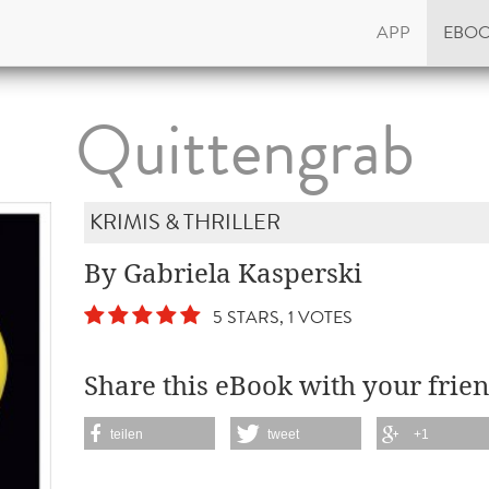
APP
EBO
Quittengrab
KRIMIS & THRILLER
By Gabriela Kasperski
5 STARS, 1 VOTES
Share this eBook with your frien
teilen
tweet
+1