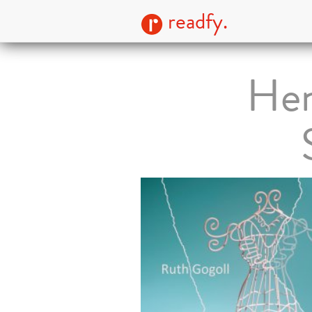
readfy.
Hen