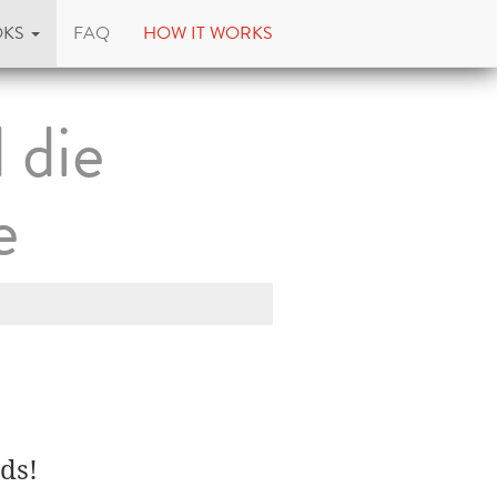
OKS
FAQ
HOW IT WORKS
 die
e
ds!