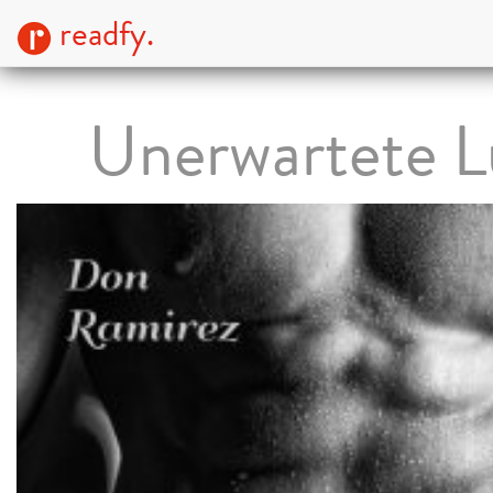
readfy.
Unerwartete L