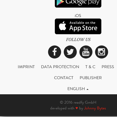
iOS
FOLLOW US
Facebook
Twitter
YouTub
Ins
IMPRINT
DATA PROTECTION
T & C
PRESS
CONTACT
PUBLISHER
ENGLISH
© 2016 readfy GmbH
developed with
♥
by
Johnny Bytes