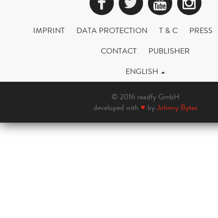
Facebook
Twitter
YouTub
Ins
IMPRINT
DATA PROTECTION
T & C
PRESS
CONTACT
PUBLISHER
ENGLISH
© 2016 readfy GmbH
developed with
♥
by
Johnny Bytes