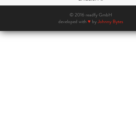
© 2016 readfy GmbH
developed with
♥
by
Johnny Bytes