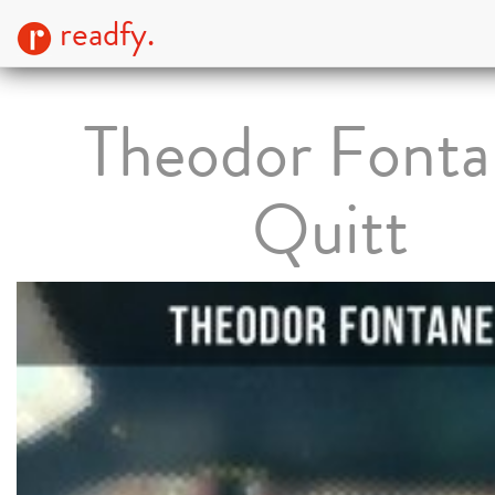
readfy.
Theodor Fonta
Quitt