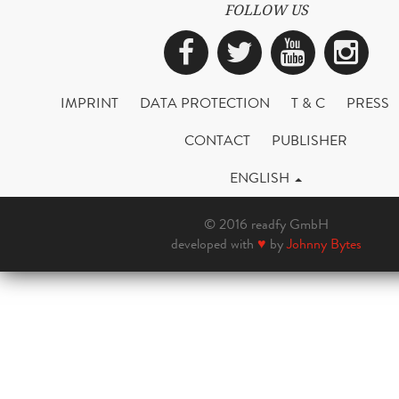
FOLLOW US
Facebook
Twitter
YouTub
Ins
IMPRINT
DATA PROTECTION
T & C
PRESS
CONTACT
PUBLISHER
ENGLISH
© 2016 readfy GmbH
developed with
♥
by
Johnny Bytes