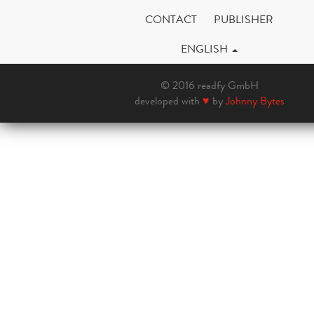
CONTACT
PUBLISHER
ENGLISH
© 2016 readfy GmbH
developed with
♥
by
Johnny Bytes