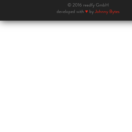
© 2016 readfy GmbH
developed with
♥
by
Johnny Bytes