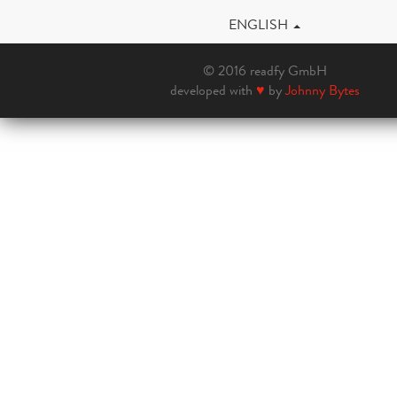
ENGLISH
© 2016 readfy GmbH
developed with
♥
by
Johnny Bytes