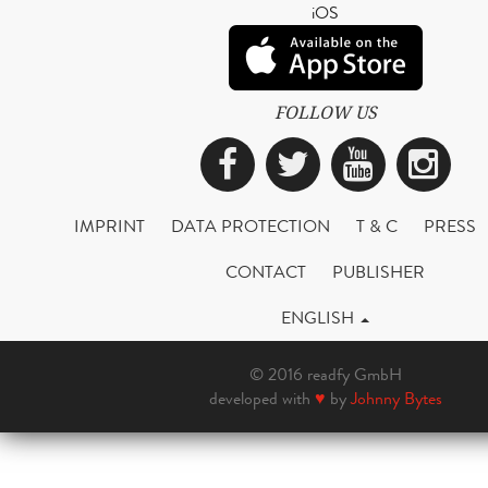
iOS
FOLLOW US
Facebook
Twitter
YouTub
Ins
IMPRINT
DATA PROTECTION
T & C
PRESS
CONTACT
PUBLISHER
ENGLISH
© 2016 readfy GmbH
developed with
♥
by
Johnny Bytes