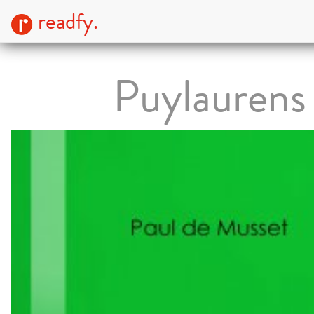
readfy.
Puylaurens