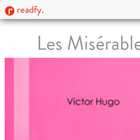
readfy.
Les Misérabl