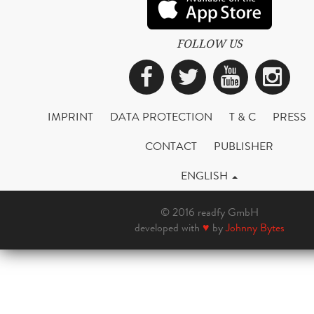
FOLLOW US
Facebook
Twitter
YouTub
Ins
IMPRINT
DATA PROTECTION
T & C
PRESS
CONTACT
PUBLISHER
ENGLISH
© 2016 readfy GmbH
developed with
♥
by
Johnny Bytes