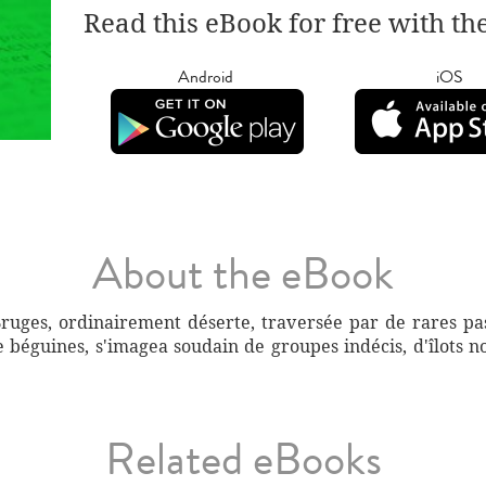
Read this eBook for free with th
Android
iOS
About the eBook
Bruges, ordinairement déserte, traversée par de rares pas
 béguines, s'imagea soudain de groupes indécis, d'îlots no
Related eBooks