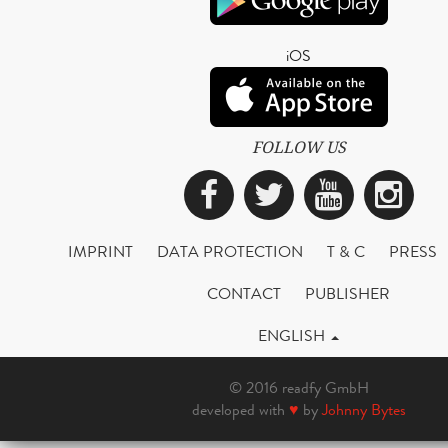
iOS
FOLLOW US
Facebook
Twitter
YouTub
Ins
IMPRINT
DATA PROTECTION
T & C
PRESS
CONTACT
PUBLISHER
ENGLISH
© 2016 readfy GmbH
developed with
♥
by
Johnny Bytes