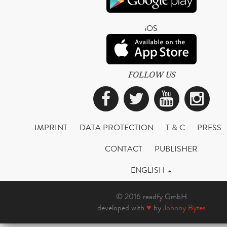
iOS
FOLLOW US
Facebook
Twitter
YouTub
Ins
IMPRINT
DATA PROTECTION
T & C
PRESS
CONTACT
PUBLISHER
ENGLISH
© 2016 readfy GmbH
developed with
♥
by
Johnny Bytes