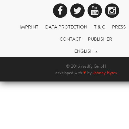
Facebook
Twitter
YouTub
Ins
IMPRINT
DATA PROTECTION
T & C
PRESS
CONTACT
PUBLISHER
ENGLISH
© 2016 readfy GmbH
developed with
♥
by
Johnny Bytes