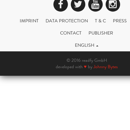
Facebook
Twitter
YouTub
Ins
IMPRINT
DATA PROTECTION
T & C
PRESS
CONTACT
PUBLISHER
ENGLISH
© 2016 readfy GmbH
developed with
♥
by
Johnny Bytes