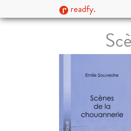
readfy.
Scè