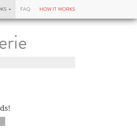
OKS
FAQ
HOW IT WORKS
erie
ds!