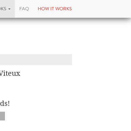
OKS
FAQ
HOW IT WORKS
Viteux
ds!