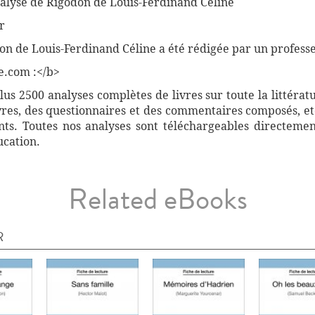
nalyse de Rigodon de Louis-Ferdinand Céline
r
don de Louis-Ferdinand Céline a été rédigée par un professe
e.com :</b>
s 2500 analyses complètes de livres sur toute la littérat
vres, des questionnaires et des commentaires composés, etc
ants. Toutes nos analyses sont téléchargeables directemen
ucation.
Related eBooks
R