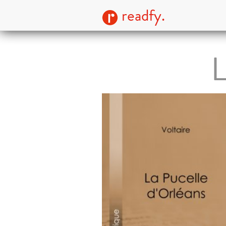
readfy.
L