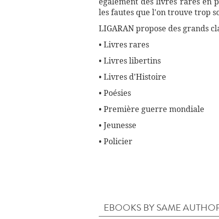
également des livres rares en p
les fautes que l'on trouve trop 
LIGARAN propose des grands cla
• Livres rares
• Livres libertins
• Livres d'Histoire
• Poésies
• Première guerre mondiale
• Jeunesse
• Policier
EBOOKS BY SAME AUTHO