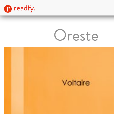
readfy.
Oreste