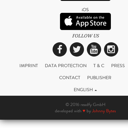
iOS
FOLLOW US
Facebook
Twitter
YouTub
Ins
IMPRINT
DATA PROTECTION
T & C
PRESS
CONTACT
PUBLISHER
ENGLISH
© 2016 readfy GmbH
developed with
♥
by
Johnny Bytes