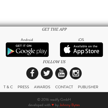
GET THE APP
Android
iOS
FOLLOW US
Facebook
Twitter
YouTube
Instagra
T & C
PRESS
AWARDS
CONTACT
PUBLISHER
© 2016 readfy GmbH
developed with
♥
by
Johnny Bytes