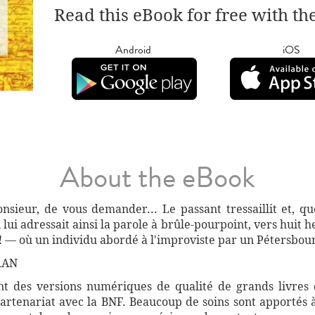
Read this eBook for free with th
Android
iOS
About the eBook
nsieur, de vous demander... Le passant tressaillit et, qu
lui adressait ainsi la parole à brûle-pourpoint, vers huit he
z! — où un individu abordé à l'improviste par un Pétersbourg
RAN
 des versions numériques de qualité de grands livres d
artenariat avec la BNF. Beaucoup de soins sont apportés 