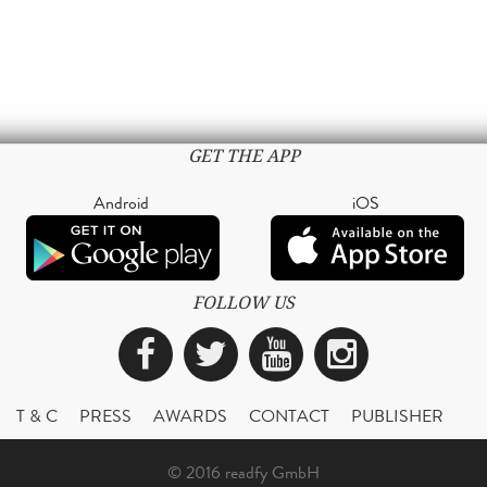
GET THE APP
Android
iOS
FOLLOW US
Facebook
Twitter
YouTube
Instagra
T & C
PRESS
AWARDS
CONTACT
PUBLISHER
© 2016 readfy GmbH