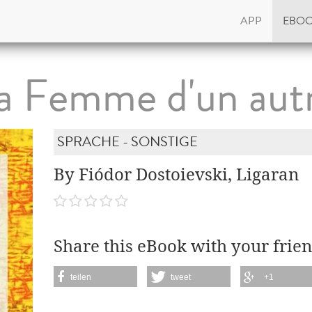
APP
EBO
a Femme d'un aut
SPRACHE - SONSTIGE
By Fiódor Dostoievski, Ligaran
Share this eBook with your frien
teilen
tweet
+1