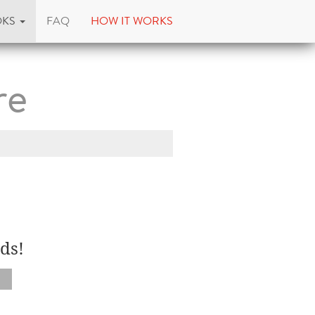
OKS
FAQ
HOW IT WORKS
re
ds!