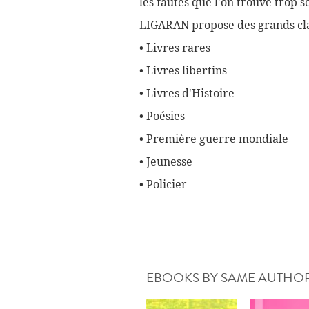
les fautes que l'on trouve trop 
LIGARAN propose des grands cla
• Livres rares
• Livres libertins
• Livres d'Histoire
• Poésies
• Première guerre mondiale
• Jeunesse
• Policier
EBOOKS BY SAME AUTHO