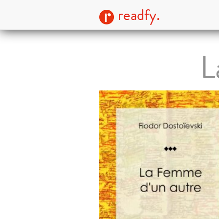
readfy.
L