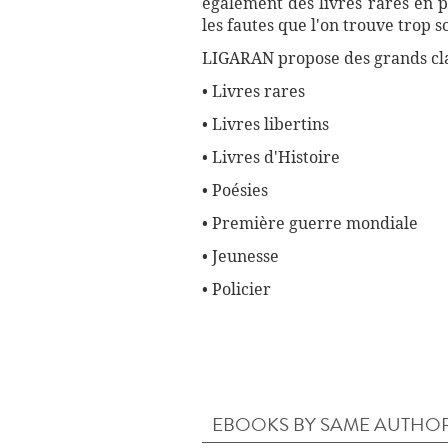
également des livres rares en p
les fautes que l'on trouve trop 
LIGARAN propose des grands cla
• Livres rares
• Livres libertins
• Livres d'Histoire
• Poésies
• Première guerre mondiale
• Jeunesse
• Policier
EBOOKS BY SAME AUTHO