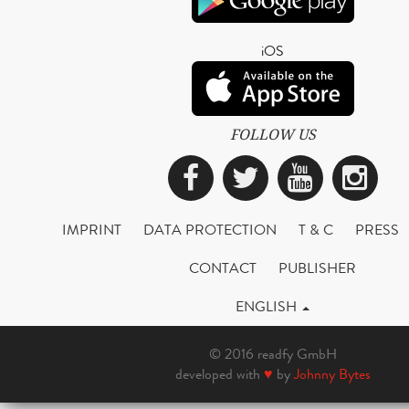
iOS
FOLLOW US
Facebook
Twitter
YouTub
Ins
IMPRINT
DATA PROTECTION
T & C
PRESS
CONTACT
PUBLISHER
ENGLISH
© 2016 readfy GmbH
developed with
♥
by
Johnny Bytes