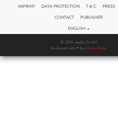
IMPRINT
DATA PROTECTION
T & C
PRESS
CONTACT
PUBLISHER
ENGLISH
© 2016 readfy GmbH
developed with
♥
by
Johnny Bytes