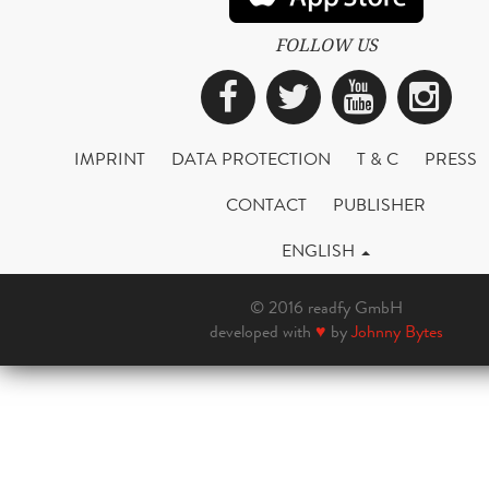
FOLLOW US
Facebook
Twitter
YouTub
Ins
IMPRINT
DATA PROTECTION
T & C
PRESS
CONTACT
PUBLISHER
ENGLISH
© 2016 readfy GmbH
developed with
♥
by
Johnny Bytes